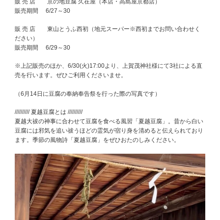
販 売 店 京の地豆腐 久在屋（本店・高島屋京都店）
販売期間 6/27～30
販 売 店 東山とうふ西初（地元スーパー※西初までお問い合わせく
ださい）
販売期間 6/29～30
※上記販売のほか、6/30(火)17:00より、上賀茂神社様にて3社による直
売を行います。ぜひご利用くださいませ。
（6月14日に豆腐の奉納奉告祭を行った際の写真です）
////////// 夏越豆腐とは //////////
夏越大祓の神事に合わせて豆腐を食べる風習「夏越豆腐」。昔から白い
豆腐には邪気を追い祓うほどの霊気が宿り身を清めると伝えられており
ます。季節の風物詩「夏越豆腐」をぜひおたのしみください。