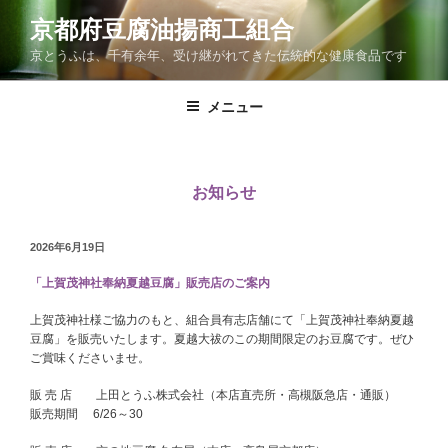
コ
京都府豆腐油揚商工組合
ン
京とうふは、千有余年、受け継がれてきた伝統的な健康食品です
テ
ン
ツ
メニュー
へ
ス
キ
お知らせ
ッ
プ
投
2026年6月19日
稿
「上賀茂神社奉納夏越豆腐」販売店のご案内
日:
上賀茂神社様ご協力のもと、組合員有志店舗にて「上賀茂神社奉納夏越
豆腐」を販売いたします。夏越大祓のこの期間限定のお豆腐です。ぜひ
ご賞味くださいませ。
販 売 店 上田とうふ株式会社（本店直売所・高槻阪急店・通販）
販売期間 6/26～30