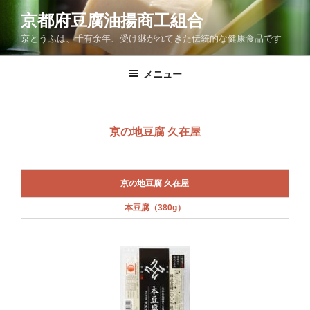
コ
京都府豆腐油揚商工組合
ン
京とうふは、千有余年、受け継がれてきた伝統的な健康食品です
テ
ン
ツ
メニュー
へ
ス
キ
京の地豆腐 久在屋
ッ
プ
京の地豆腐 久在屋
本豆腐（380g）